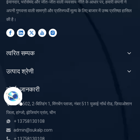
ईमानदार, भरोसेमंद और जीत-जीत वाली व्यवसाय नीति के आधार पर, हमारी कंपनी ने
अपनी गुणवत्ता वाली सामग्री और प्रतिस्पर्धी मूल्य के लिए बाजार में उच्च प्रतिष्ठा हासिल
की है।
त्वरित सम्पक
उत्पाद श्रेणी
संपर्क जानकारी
रूम 1502, 2-बिल्डिंग 1, मिंगचेंग प्लाजा, नंबर 511 युकाई नॉर्थ रोड, ज़ियाओशान

जिला, हांग्जो, झेजियांग प्रांत, चीन
+ 13758130108

admin@sukalp.com

+ 13758130108
