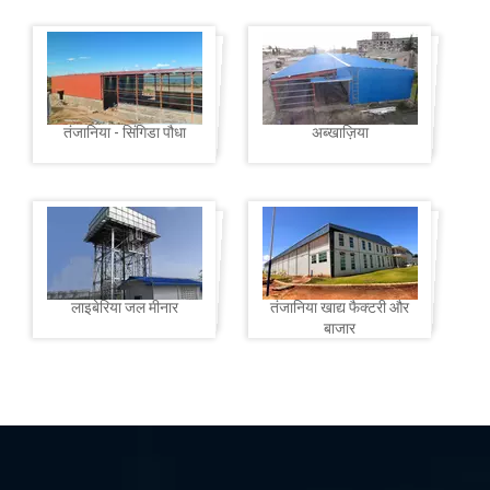
तंजानिया - सिंगिडा पौधा
अब्खाज़िया
लाइबेरिया जल मीनार
तंजानिया खाद्य फैक्टरी और
बाजार