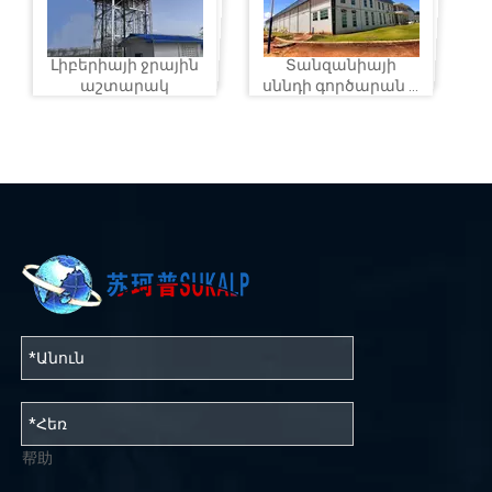
Լիբերիայի ջրային
Տանզանիայի
աշտարակ
սննդի գործարան և
շուկա
帮助