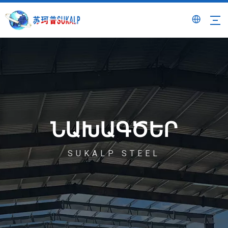
ՆԱԽԱԳԾԵՐ
SUKALP STEEL