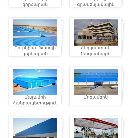
գործարան
գրասենյակային
շենք
Բուրկինա Ֆասոյի
Հնդկաստան
գործարան
Բազմահարկ
Մալավիի
Մոզամբիկ
Հանրապետություն