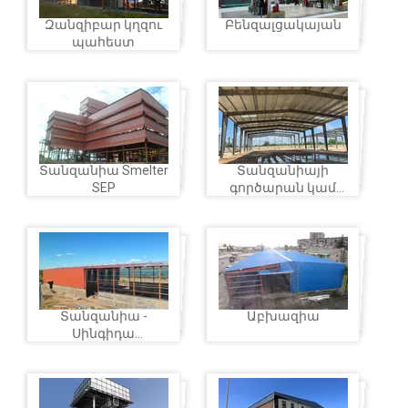
Զանզիբար կղզու
Բենզալցակայան
պահեստ
Տանզանիա Smelter
Տանզանիայի
SEP
գործարան կամ
պահեստ
Տանզանիա -
Աբխազիա
Սինգիդա
գործարան